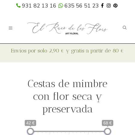
931 82 13 16
635 56 51 23
Cestas de mimbre
con flor seca y
preservada
42 €
68 €