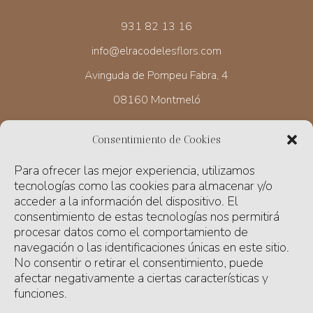
931 82 13 16
info@elracodelesflors.com
Avinguda de Pompeu Fabra, 4
08160 Montmeló
Consentimiento de Cookies
HORARIO
Para ofrecer las mejor experiencia, utilizamos
Lunes de 17 a 19.30 h
tecnologías como las cookies para almacenar y/o
Martes a viernes de 9.30 a 13 h y de 17 a 19.30 h
acceder a la información del dispositivo. El
consentimiento de estas tecnologías nos permitirá
Sábado de 10 a 13 h
procesar datos como el comportamiento de
navegación o las identificaciones únicas en este sitio.
Domingo cerrado
No consentir o retirar el consentimiento, puede
afectar negativamente a ciertas características y
funciones.
ENVIAMOS NUESTRAS FLORES Y PLANTAS A DOMICILIO,