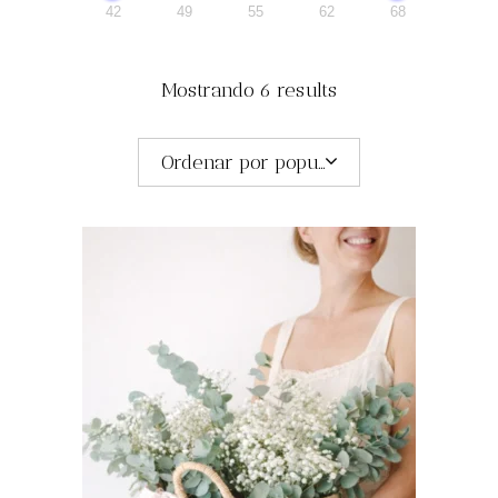
42
49
55
62
68
Mostrando 6 results
Ordenar por popularidad