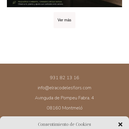
Ver más
931 82 13 16
info@elracodelesflors.com
Avinguda de Pompeu Fabra, 4
08160 Montmeló
Consentimiento de Cookies
HORARIO