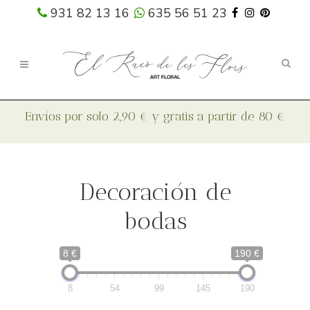
931 82 13 16
635 56 51 23
Decoración de
bodas
8 €
190 €
8
54
99
145
190