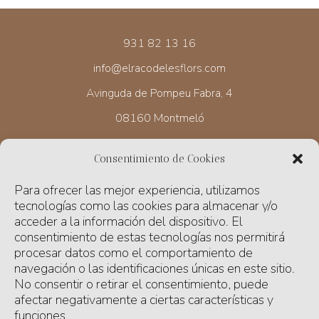
931 82 13 16
info@elracodelesflors.com
Avinguda de Pompeu Fabra, 4
08160 Montmeló
Consentimiento de Cookies
HORARIO
Para ofrecer las mejor experiencia, utilizamos
Lunes de 17 a 19.30 h
tecnologías como las cookies para almacenar y/o
Martes a viernes de 9.30 a 13 h y de 17 a 19.30 h
acceder a la información del dispositivo. El
consentimiento de estas tecnologías nos permitirá
Sábado de 10 a 13 h
procesar datos como el comportamiento de
navegación o las identificaciones únicas en este sitio.
Domingo cerrado
No consentir o retirar el consentimiento, puede
afectar negativamente a ciertas características y
funciones.
ENVIAMOS NUESTRAS FLORES Y PLANTAS A DOMICILIO,