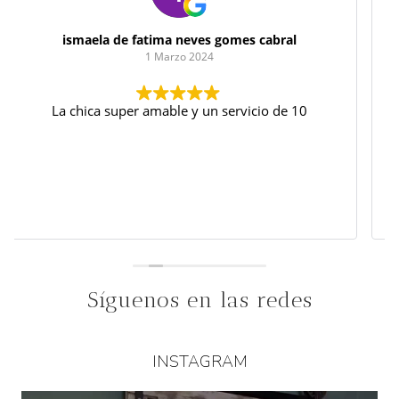
Iris G.C.
22 Febrero 2024
Yo encargué para la boda de un familiar el arreglo
floral del coche y para mí boda mi ramo (divisible
para regalar una parte y quedarme yo otra), el
coche y además le encargué flores naturales que
me hacía ilusión hacer yo los centros de mesa y los
Leer más
"prendados" a juego con mi ramo para el novio y
los padres.
Laia es super cercana y te asesora y lo hace todo
fácil, elegante y a tu gusto.
No dudéis en ir a preguntar y a informaros...
Síguenos en las redes
INSTAGRAM