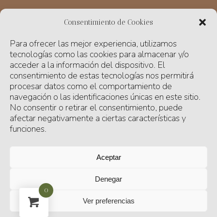
Consentimiento de Cookies
HORARIO
Para ofrecer las mejor experiencia, utilizamos
Lunes de 17 a 19.30 h
tecnologías como las cookies para almacenar y/o
Martes a viernes de 9.30 a 13 h y de 17 a 19.30 h
acceder a la información del dispositivo. El
consentimiento de estas tecnologías nos permitirá
Sábado de 10 a 13 h
procesar datos como el comportamiento de
navegación o las identificaciones únicas en este sitio.
Domingo cerrado
No consentir o retirar el consentimiento, puede
afectar negativamente a ciertas características y
funciones.
ENVIAMOS NUESTRAS FLORES Y PLANTAS A DOMICILIO,
CONTACTA CON NOSOTRAS PARA HORARIOS Y PRECIOS.
Aceptar
Aviso legal
Denegar
0
Política de cookies
Ver preferencias
Política de devoluciones