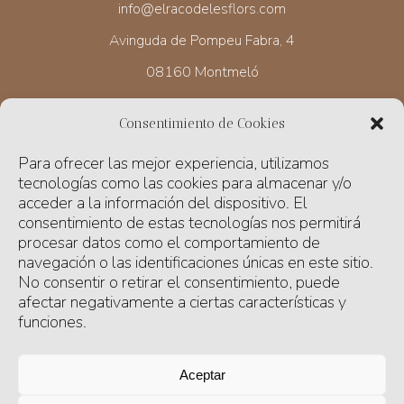
info@elracodelesflors.com
Avinguda de Pompeu Fabra, 4
08160 Montmeló
Consentimiento de Cookies
HORARIO
Para ofrecer las mejor experiencia, utilizamos
Lunes de 17 a 19.30 h
tecnologías como las cookies para almacenar y/o
Martes a viernes de 9.30 a 13 h y de 17 a 19.30 h
acceder a la información del dispositivo. El
consentimiento de estas tecnologías nos permitirá
Sábado de 10 a 13 h
procesar datos como el comportamiento de
navegación o las identificaciones únicas en este sitio.
Domingo cerrado
No consentir o retirar el consentimiento, puede
afectar negativamente a ciertas características y
funciones.
ENVIAMOS NUESTRAS FLORES Y PLANTAS A DOMICILIO,
CONTACTA CON NOSOTRAS PARA HORARIOS Y PRECIOS.
Aceptar