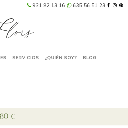
931 82 13 16
635 56 51 23
RES
SERVICIOS
¿QUIÉN SOY?
BLOG