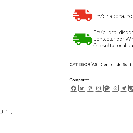
Envío nacional no
Envío local dispon
Contactar por
Wh
Consulta
localid
CATEGORÍAS:
Centros de flor f
Comparte:
on…