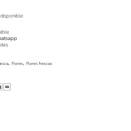
 disponible
ible.
atsapp
ades
resca
,
Flores
,
Flores frescas