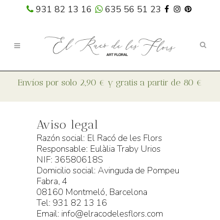
931 82 13 16
635 56 51 23
Aviso legal
Razón social: El Racó de les Flors
Responsable: Eulàlia Traby Urios
NIF: 36580618S
Domicilio social: Avinguda de Pompeu
Fabra, 4
08160 Montmeló, Barcelona
Tel: 931 82 13 16
Email: info@elracodelesflors.com