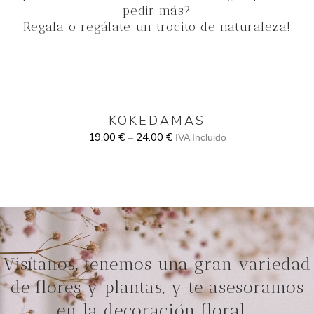
pedir más?
Regala o regálate un trocito de naturaleza!
KOKEDAMAS
19.00
€
24.00
€
–
IVA Incluido
Visítanos, tenemos una gran variedad
de flores y plantas, y te asesoramos
en la decoración floral …