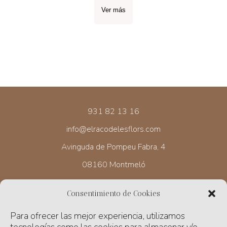
Ver más
931 82 13 16
info@elracodelesflors.com
Avinguda de Pompeu Fabra, 4
08160 Montmeló
Consentimiento de Cookies
HORARIO
Para ofrecer las mejor experiencia, utilizamos
Lunes de 17 a 19.30 h