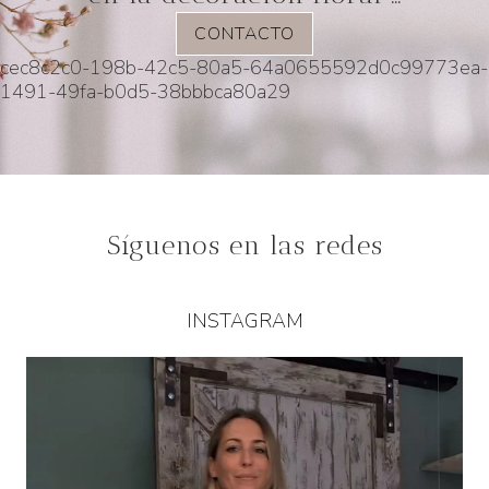
CONTACTO
cec8c2c0-198b-42c5-80a5-64a0655592d0
c99773ea-
1491-49fa-b0d5-38bbbca80a29
Síguenos en las redes
INSTAGRAM